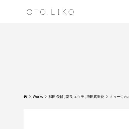
Works
和田 俊輔
,
新良 エツ子
,
澤田真里愛
ミュージカ