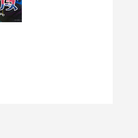
メモリ
れん