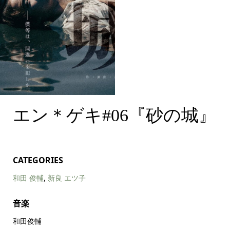
エン＊ゲキ#06『砂の
エン＊ゲキ#06『砂の城』
城』
CATEGORIES
和田 俊輔
,
新良 エツ子
音楽
和田俊輔