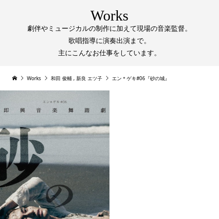
Works
劇伴やミュージカルの制作に加えて現場の音楽監督。
歌唱指導に演奏出演まで。
主にこんなお仕事をしています。
Works
和田 俊輔
,
新良 エツ子
エン＊ゲキ#06『砂の城』